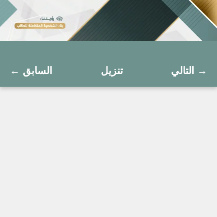
التالي →
تنزيل
← السابق